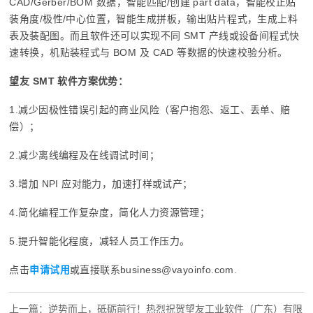
CAD/Gerber/BOM 数据，智能匹配/创建 part data，智能校正贴
装角度/极性/中心位置，智能生成拼板，输出贴片程式，生成上料
表及装配图。而且软件还可以实现不同 SMT 产线或设备间程式快
速转换，机贴装程式与 BOM 及 CAD 等数据的快速校验分析。
望友 SMT 软件方案优势：
1.减少因极性错误引起的商业风险（客户抱怨、返工、丢单、赔
偿）；
2.减少离线编程及在线调试时间；
3.增加 NPI 应对能力，加速打样或试产；
4.简化编程工作复杂度，简化人力资源管理；
5.提升智能化程度，减轻人员工作压力。
点击
申请试用
或直接联系business@vayoinfo.com.
上一篇：逆势而上，砥砺前行！热烈祝贺望友工业软件（广东）有限