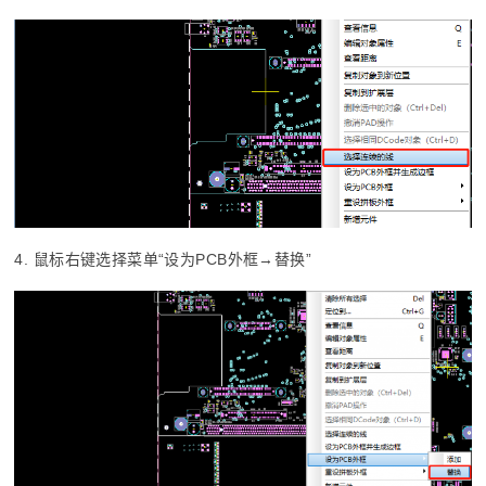
4. 鼠标右键选择菜单“设为PCB外框→替换”