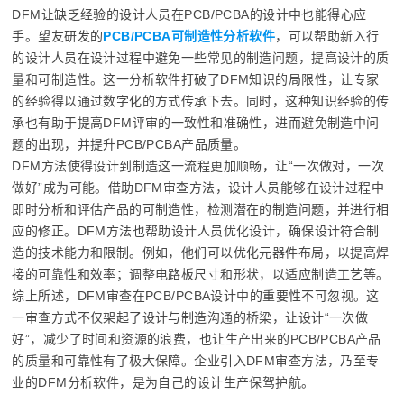
DFM让缺乏经验的设计人员在PCB/PCBA的设计中也能得心应
手。望友研发的
PCB/PCBA可制造性分析软件
，可以帮助新入行
的设计人员在设计过程中避免一些常见的制造问题，提高设计的质
量和可制造性。这一分析软件打破了DFM知识的局限性，让专家
的经验得以通过数字化的方式传承下去。同时，这种知识经验的传
承也有助于提高DFM评审的一致性和准确性，进而避免制造中问
题的出现，并提升PCB/PCBA产品质量。
DFM方法使得设计到制造这一流程更加顺畅，让“一次做对，一次
做好”成为可能。借助DFM审查方法，设计人员能够在设计过程中
即时分析和评估产品的可制造性，检测潜在的制造问题，并进行相
应的修正。DFM方法也帮助设计人员优化设计，确保设计符合制
造的技术能力和限制。例如，他们可以优化元器件布局，以提高焊
接的可靠性和效率；调整电路板尺寸和形状，以适应制造工艺等。
综上所述，DFM审查在PCB/PCBA设计中的重要性不可忽视。这
一审查方式不仅架起了设计与制造沟通的桥梁，让设计“一次做
好”，减少了时间和资源的浪费，也让生产出来的PCB/PCBA产品
的质量和可靠性有了极大保障。企业引入DFM审查方法，乃至专
业的DFM分析软件，是为自己的设计生产保驾护航。