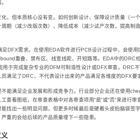
缩。
变化，但本质核心没有变。如何创新设计、保障设计质量（一
计周期（减少改版次数）、降低成本（减少试产次数，提高制
FX需求。在使用EDA软件进行PCB设计过程中，会使用DRC（de
e bound重叠、禁布区、线宽线距、开短路等。EDA中的DR
能用于完成复杂专业的DFM可制造性设计或DFX审查。DRC
员满足了DRC，不代表设计出来的产品满足各维度的DFX要
也已经不能满足企业发展和形成竞争力。行业部分企业还在使用chec
工查看图纸，在审查表格中对各审查项用“是”或“否”来进行
时能找出一些明显问题，但更多时候最后是硬着头皮拍脑袋签
，严重的会给后续的产品质量埋下一些隐患。
意义