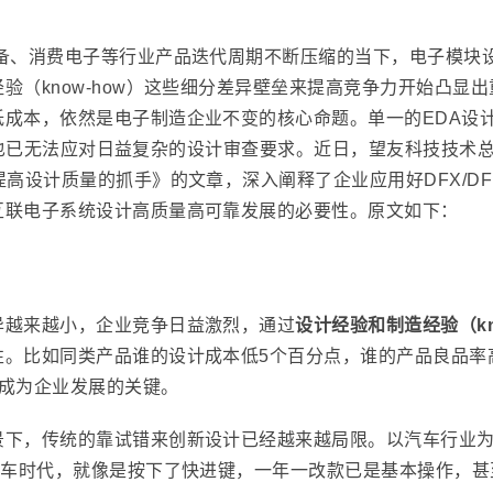
备、消费电子等行业产品迭代周期不断压缩的当下，电子模块
验（know-how）这些细分差异壁垒来提高竞争力开始凸显
成本，依然是电子制造企业不变的核心命题。单一的EDA设计
复核方式也已无法应对日益复杂的设计审查要求。近日，望友科技技
高设计质量的抓手》的文章，深入阐释了企业应用好DFX/DFM
互联电子系统设计高质量高可靠发展的必要性。原文如下：
异越来越小，企业竞争日益激烈，通过
设计经验和制造经验（kn
性。比如同类产品谁的设计成本低5个百分点，谁的产品良品率
会成为企业发展的关键。
景下，传统的靠试错来创新设计已经越来越局限。以汽车行业
汽车时代，就像是按下了快进键，一年一改款已是基本操作，甚