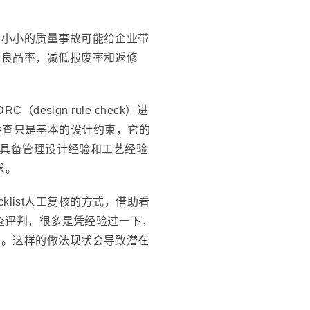
个小小的质量事故可能给企业带
造良品率，减低报废率和返修
sign rule check）进
C检查只是基本的设计约束，它的
不具备管理设计经验和工艺经验
求。
klist人工复核的方式，借助看
审查评判，很多是凭经验过一下，
字。这样的做法现状会导致潜在