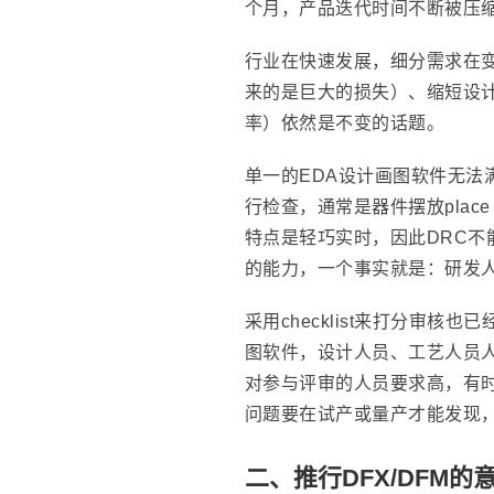
个月，产品迭代时间不断被压
行业在快速发展，细分需求在
来的是巨大的损失）、缩短设
率）依然是不变的话题。
单一的EDA设计画图软件无法满足D
行检查，通常是器件摆放plac
特点是轻巧实时，因此DRC不
的能力，一个事实就是：研发人
采用checklist来打分审核
图软件，设计人员、工艺人员人
对参与评审的人员要求高，有
问题要在试产或量产才能发现
二、推行DFX/DFM的