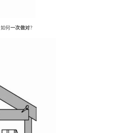
，如何
一次做对
？