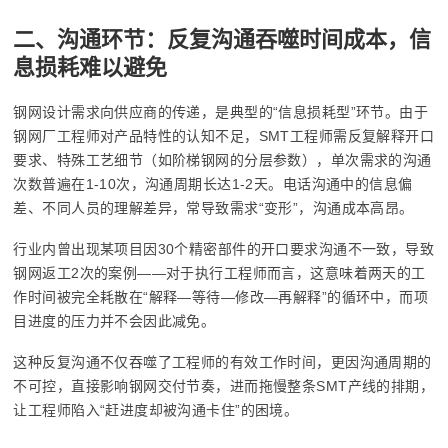
二、沟通环节：反复沟通吞噬时间成本，信
息损耗难以避免
钢网设计需求向供应商的传递，是典型的“信息损耗型”环节。由于
钢网厂工程师对产品特性的认知不足，SMT工程师需反复解释开口
要求、特殊工艺细节（如阶梯钢网的分层参数），单次需求的沟通
次数普遍在1-10次，沟通周期长达1-2天。电话沟通中的信息偏
差、不同人员的理解差异，常导致需求“变形”，沟通成本高昂。
行业内曾出现某项目因30个精密部件的开口要求沟通不一致，导致
钢网返工2次的案例——对于执行工程师而言，这意味着两天的工
作时间被完全耗散在“解释—等待—修改—再解释”的循环中，而项
目进度的压力并不会因此减免。
这种反复沟通不仅吞噬了工程师的有效工作时间，更因沟通周期的
不可控，直接影响钢网交付节奏，进而拖慢整条SMT产线的排期，
让工程师陷入“赶进度却被沟通卡住”的困境。