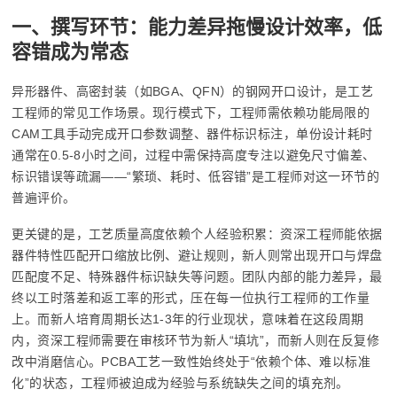
一、撰写环节：能力差异拖慢设计效率，低
容错成为常态
异形器件、高密封装（如BGA、QFN）的钢网开口设计，是工艺
工程师的常见工作场景。现行模式下，工程师需依赖功能局限的
CAM工具手动完成开口参数调整、器件标识标注，单份设计耗时
通常在0.5-8小时之间，过程中需保持高度专注以避免尺寸偏差、
标识错误等疏漏——“繁琐、耗时、低容错”是工程师对这一环节的
普遍评价。
更关键的是，工艺质量高度依赖个人经验积累：资深工程师能依据
器件特性匹配开口缩放比例、避让规则，新人则常出现开口与焊盘
匹配度不足、特殊器件标识缺失等问题。团队内部的能力差异，最
终以工时落差和返工率的形式，压在每一位执行工程师的工作量
上。而新人培育周期长达1-3年的行业现状，意味着在这段周期
内，资深工程师需要在审核环节为新人“填坑”，而新人则在反复修
改中消磨信心。PCBA工艺一致性始终处于“依赖个体、难以标准
化”的状态，工程师被迫成为经验与系统缺失之间的填充剂。