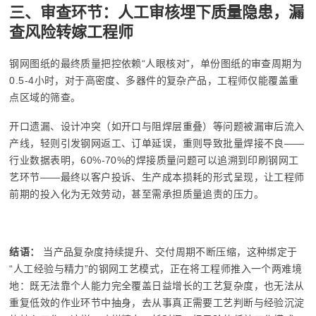
三、审查环节：人工审核埋下质量隐患，漏
查风险转嫁工程师
钢网图纸的最终质量把控依赖“人眼核对”，单份图纸的审查周期为
0.5-4小时，对于高密度、多器件的复杂产品，工程师仅能覆盖重
点区域的筛查。
开口遗漏、设计冲突（如开口与阻焊层重叠）等问题被漏审后流入
产线，轻则引发钢网返工、订单延误，重则导致批量焊接不良——
行业数据表明，60%-70%的焊接质量问题可以追溯到印刷钢网工
艺环节——最终以客户投诉、生产成本损耗的形式呈现，让工程师
前期的投入化为无效劳动，甚至需承担质量追责的压力。
结语：
当产品复杂度持续提升、交付周期不断压缩，这种绑定于
“人工经验与精力”的钢网工艺模式，正在将工程师推入一个两难境
地：既无法靠个人能力完全覆盖日益增长的工艺复杂度，也无法从
重复低效的作业环节中抽身，去从事真正需要工艺判断与经验沉淀