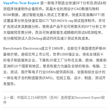
VayoPro-Test Expert
是一款电子制造业快速DFT分析及测试&检
测程序快速制作必备软件。其最大化利用设计CAD数据与物料
BOM数据，通过智能化融入测试工艺要求，快速实现准确DFT/测
试覆盖率分析及快速实现ICT/飞针/AOI/X-ray测试程序制作，并可
扩充测试夹具数据分析。使用该产品不仅可将数天的DFT分析工作
大幅缩短至数分钟，而且可快速智能生成精细的测试&检测程序，
充分缩短测试人员Debug调试时间及减少测试夹具成本。
Benchmark Electronics成立于1986年，总部位于美国德克萨斯州
盎格尔顿，是纽交所上市公司，世界1000强企业，排名全球前十
的电子制造服务企业，下属有20家工厂分布在北美、欧洲、南美和
亚洲的10个国家和地区，使其有能力为遍及全球的电信、电脑、工
业、测试、医疗等电子行业OEMs提供高科技、全面和综合设计的
一体化电子合约制造服务(EMS)，包括工程、设计、制造、测试开
发服务。
上一篇：中国兵工214研究所（苏州）选用望友Document Expert软
件