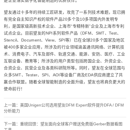
是企业落实数字化智能制造的优质伙伴。
望友通过十多年的持续工匠研发，攻克了一系列技术难题，现已拥
有完全自主知识产权的软件产品20多个及10多项国内外发明专
利，是国家级高新技术企业、上海市“专精特新”企业及上海市专利
试点企业。目前望友的NPI系列软件产品（DFM、SMT、Test、
Stencil、Document、View、SPI等）已在全球20多个国家及地区
被400多家企业应用，所涉及的行业领域涵盖通讯网络、计算机技
术、消费电子、汽车及部件、轨道交通、能源、安防、医疗、工业
互联设备、教育等；所涉及的用户类型包括跨国企业、外资企业、
合资企业、民营企业及各类科研院所等。同时，望友在全球范围与
众多SMT、Tester、SPI、AOI等设备厂商及EDA供应商建立了共
赢合作联盟。随着全球智能制造的全面升级，望友也将肩负更大的
使命前行！
上一篇：美国Unigen公司选用望友DFM Expert软件提升DFA / DFM
分析能力
下一篇：重磅回馈：望友面向全球客户赠送免费版Gerber数据看图
工具